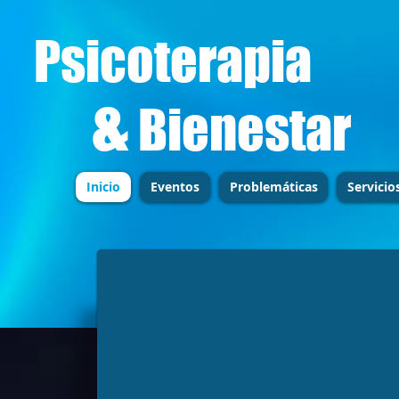
Psicoterapia
&
Bienestar
Inicio
Eventos
Problemáticas
Servicio
Tenemos la capacidad de cambiar